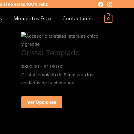
 si no estás 100% Feliz
s
Momentos Estia
Contáctanos
0
Cristal Templado
$
890.00
–
$
1,180.00
Cristal templado de 9 mm para los
costados de tu chimenea.
Ver Opciones