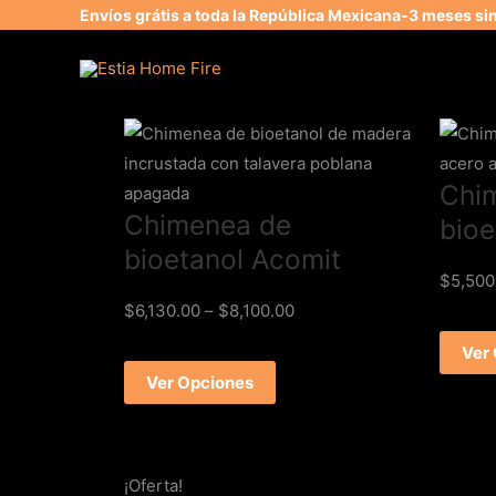
Envíos grátis a toda la República Mexicana-3 meses si
Chi
Chimenea de
bioe
bioetanol Acomit
$
5,500
$
6,130.00
–
$
8,100.00
Ver
Ver Opciones
¡Oferta!