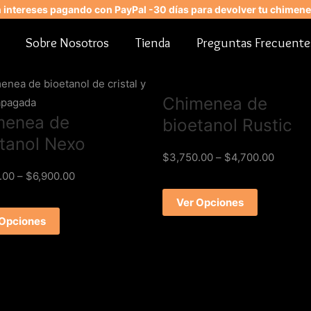
n intereses pagando con PayPal -30 días para devolver tu chimenea
Sobre Nosotros
Tienda
Preguntas Frecuente
Chimenea de
menea de
bioetanol Rustic
tanol Nexo
$
3,750.00
–
$
4,700.00
.00
–
$
6,900.00
Ver Opciones
 Opciones